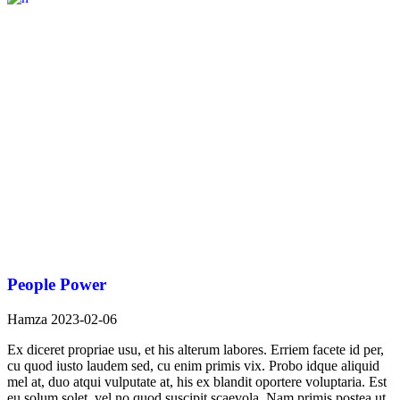
People Power
Hamza
2023-02-06
Ex diceret propriae usu, et his alterum labores. Erriem facete id per,
cu quod iusto laudem sed, cu enim primis vix. Probo idque aliquid
mel at, duo atqui vulputate at, his ex blandit oportere voluptaria. Est
eu solum solet, vel no quod suscipit scaevola. Nam primis postea ut