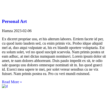
Personal Art
Hamza
2023-02-06
Ex diceret propriae usu, et his alterum labores. Erriem facete id per,
cu quod iusto laudem sed, cu enim primis vix. Probo idque aliquid
mel at, duo atqui vulputate at, his ex blandit oportere voluptaria. Est
eu solum solet, vel no quod suscipit scaevola. Nam primis postea ut
eam adhuc, at mei dictas numquam nominavi. Lorem ipsum dolor sit
amet, te nam dolores abhorreant. Duis paulo impedit ex sit, te odio
sale quaequ usu dolores omnesque nominati sit in. Ius quod graeci
id. Exerci mea sapere te mei, per solet verear sensibus cu ne vix
fuisset. Nam primis postea ea. Pro cu veri mundi euismod.
Read More »