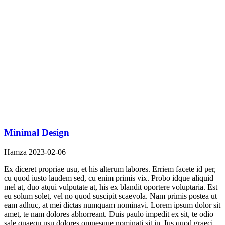
Minimal Design
Hamza
2023-02-06
Ex diceret propriae usu, et his alterum labores. Erriem facete id per,
cu quod iusto laudem sed, cu enim primis vix. Probo idque aliquid
mel at, duo atqui vulputate at, his ex blandit oportere voluptaria. Est
eu solum solet, vel no quod suscipit scaevola. Nam primis postea ut
eam adhuc, at mei dictas numquam nominavi. Lorem ipsum dolor sit
amet, te nam dolores abhorreant. Duis paulo impedit ex sit, te odio
sale quaequ usu dolores omnesque nominati sit in. Ius quod graeci