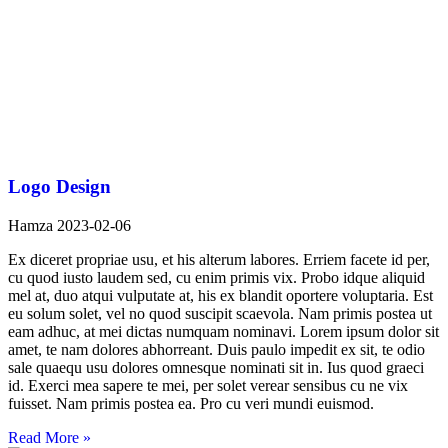
Logo Design
Hamza
2023-02-06
Ex diceret propriae usu, et his alterum labores. Erriem facete id per,
cu quod iusto laudem sed, cu enim primis vix. Probo idque aliquid
mel at, duo atqui vulputate at, his ex blandit oportere voluptaria. Est
eu solum solet, vel no quod suscipit scaevola. Nam primis postea ut
eam adhuc, at mei dictas numquam nominavi. Lorem ipsum dolor sit
amet, te nam dolores abhorreant. Duis paulo impedit ex sit, te odio
sale quaequ usu dolores omnesque nominati sit in. Ius quod graeci
id. Exerci mea sapere te mei, per solet verear sensibus cu ne vix
fuisset. Nam primis postea ea. Pro cu veri mundi euismod.
Read More »