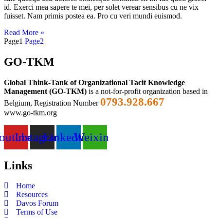
id. Exerci mea sapere te mei, per solet verear sensibus cu ne vix
fuisset. Nam primis postea ea. Pro cu veri mundi euismod.
Read More »
Page
1
Page
2
GO-TKM
Global Think-Tank of Organizational Tacit Knowledge
Management (GO-TKM)
is a not-for-profit organization based in
0793.928.667
Belgium, Registration Number
www.go-tkm.org
outube
Instagram
Linkedin
Weixin
Links
Home
Resources
Davos Forum
Terms of Use