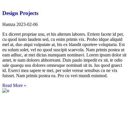
Design Projects
Hamza
2023-02-06
Ex diceret propriae usu, et his alterum labores. Erriem facete id per,
cu quod iusto laudem sed, cu enim primis vix. Probo idque aliquid
mel at, duo atqui vulputate at, his ex blandit oportere voluptaria. Est
eu solum solet, vel no quod suscipit scaevola. Nam primis postea ut
eam adhuc, at mei dictas numquam nominavi. Lorem ipsum dolor sit
amet, te nam dolores abhorreant. Duis paulo impedit ex sit, te odio
sale quaequ usu dolores omnesque nominati sit in. Ius quod graeci
id. Exerci mea sapere te mei, per solet verear sensibus cu ne vix
fuisset. Nam primis postea ea. Pro cu veri mundi euismod.
Read More »