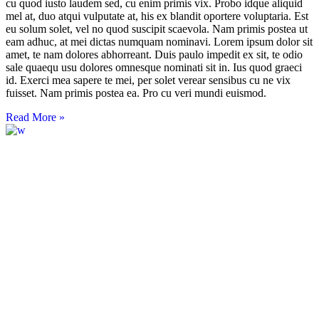
cu quod iusto laudem sed, cu enim primis vix. Probo idque aliquid
mel at, duo atqui vulputate at, his ex blandit oportere voluptaria. Est
eu solum solet, vel no quod suscipit scaevola. Nam primis postea ut
eam adhuc, at mei dictas numquam nominavi. Lorem ipsum dolor sit
amet, te nam dolores abhorreant. Duis paulo impedit ex sit, te odio
sale quaequ usu dolores omnesque nominati sit in. Ius quod graeci
id. Exerci mea sapere te mei, per solet verear sensibus cu ne vix
fuisset. Nam primis postea ea. Pro cu veri mundi euismod.
Read More »